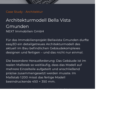
Case Study - Architektur
Architekturmodell Bella Vista
Gmunden
NEXT Immobilien GmbH
Für das Immobilienprojekt Bellavista Gmunden durfte
easy3D ein detailgetreues Architekturmodell des
aktuell im Bau befindlichen Gebäudekomplexes
designen und fertigen – und das nicht nur einmal.
Die besondere Herausforderung: Das Gebäude ist im
realen Maßstab so weitläufig, dass das Modell auf
mehrere Einzelteile aufgeteilt und anschließend
präzise zusammengesetzt werden musste. Im
Maßstab 1:200 misst das fertige Modell
beeindruckende 450 × 350 mm.
Gedruckt wurde das Modell ausschließlich aus 100%
recycelbarem PLA – einem Material pflanzlichen
Ursprungs. Dank Multi-Material-Druck konnten
verschiedene Farben und Oberflächen in einem
Druckvorgang realisiert werden.
Verfahren:
FDM
Material: PLA
Maßstab: ca. 1:200
Modellgröße: 450 × 350 mm
Besonderheit: Mehrteiliger Druck, Multi-Material,