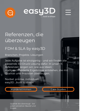
Referenzen, die
überzeugen
FDM & SLA by
easy3D
Branchen. Projekte. Lösungen
Jede Aufgabe ist einzigartig - und wir finden die
passende 3D-Druck Lösung dafür. In unseren
Referenzen zeigen wir, wie aus Ideen
maßgeschneiderte Ergebnisse entstehen, die mit
Qualität und Präzision überzeugen.
flexibel. präzise. individuell.
easy3D ...built to shape
Kundenstimmen
Case Studies
Qualität die überzeugt - bei
jedem einzelnen Bauteil und
Projekt