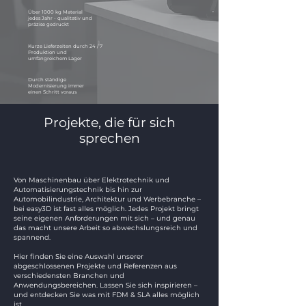
Über 1000 kg Material
jedes Jahr - qualitativ und
präzise gedruckt
Kurze Lieferzeiten durch 24 / 7
Produktion und
umfangreichem Lager
Durch ständige
Modernisierung immer
einen Schritt voraus
Projekte, die für sich
sprechen
Von Maschinenbau über Elektrotechnik und
Automatisierungstechnik bis hin zur
Automobilindustrie, Architektur und Werbebranche –
bei easy3D ist fast alles möglich.
Jedes Projekt bringt
seine eigenen Anforderungen mit sich – und genau
das macht unsere Arbeit so abwechslungsreich und
spannend.
Hier finden Sie eine Auswahl unserer
abgeschlossenen Projekte und Referenzen aus
verschiedensten Branchen und
Anwendungsbereichen. Lassen Sie sich inspirieren –
und entdecken Sie was mit FDM & SLA alles möglich
ist.