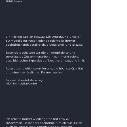
TURN Events
Ein riesiges Lob an easy3D! Die Umsetzung unserer
3D-Modelle für verschiedene Projekte ist immer
beeindruckend: detailreich, professionell und präzise.
Besonders schätzen wir die unkomplizierte und
zuverlässige Zusammenarbeit – man merkt sofort,
dass hier echte Expertise auf kreative Umsetzung trifft.
Absolut empfehlenswert für alle, die höchste Qualität
und einen verlässlichen Partner suchen!
Sandra L. - Head of Marketing
NEXT Immobilien GmbH
Ich arbeite immer wieder gerne mit easy3D
zusammen. Besonders beeindruckt mich, wie Julian
auch bei komplexen Anforderungen und sehr