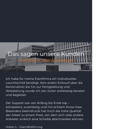
Das sagen unsere Kunden
Feedback, das überzeugt
Ich habe für meine Eventfirma ein individuelles
Leuchtschild benötigt. Vom ersten Entwurf über die
Konstruktion bis hin zur Fertigstellung und
Verkabelung wurde ich von Julian erstklassig beraten
und begleitet.
Der Support war von Anfang bis Ende top –
kompetent, zuverlässig und mit echtem Know-how.
Besonders beeindruckt hat mich die hohe Qualität
der Arbeit zu einem Preis, von dem sich viele andere
Anbieter wirklich eine Scheibe abschneiden können.
Mateo G. - Geschäftsführung